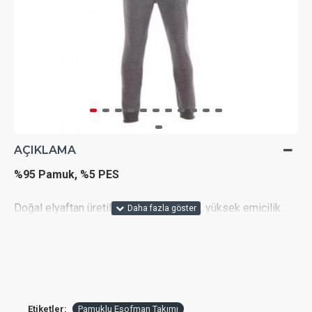
AÇIKLAMA
%95 Pamuk, %5 PES
Doğal elyaftan üretilen pamuklu kumaş, yüksek emicilik
düzeyine sahiptir. Dört mevsim kullanıma uygun olan bu
kumaş türünün farklı kalınlıkta seçenekleri bulunur.
Yumuşak bir dokuya sahip olan kumaşlar yazın teri
vücuttan emerek vücudunuzu serin tutar. Kullanıcılara rahat
hareket imkânı sunan pamuklu kumaşlar dayanıklı ve uzun
yıllar kullanıma uygun ürünlerdir.
Etiketler:
Pamuklu Eşofman Takımı