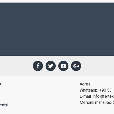
m
Adres
Whatsapp: +90 531
E-mail: info@ferte
Mersinli mahallesi 
çmişi