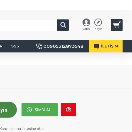
Giriş
Kayıt
00905312873548
R
SSS
İLETIŞIM
eyin
ŞIMDI AL
Karşılaştırma listesine ekle